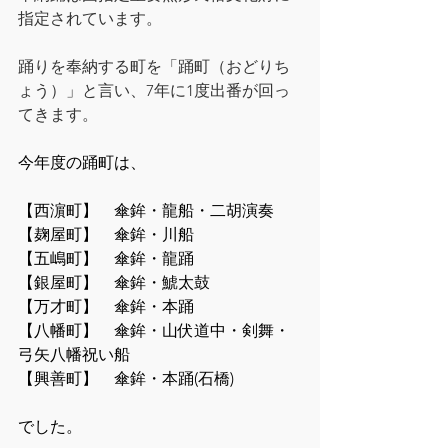
指定されています。
踊りを奉納する町を「踊町（おどりち
ょう）」と言い、7年に1度出番が回っ
てきます。
今年度の踊町は、
【西濵町】　傘鉾・龍船・二胡演奏
【麹屋町】　傘鉾・川船
【五嶋町】　傘鉾・龍踊
【銀屋町】　傘鉾・鯱太鼓
【万才町】　傘鉾・本踊
【八幡町】　傘鉾・山伏道中・剣舞・
弓矢八幡祝い船
【興善町】　傘鉾・本踊(石橋)
でした。