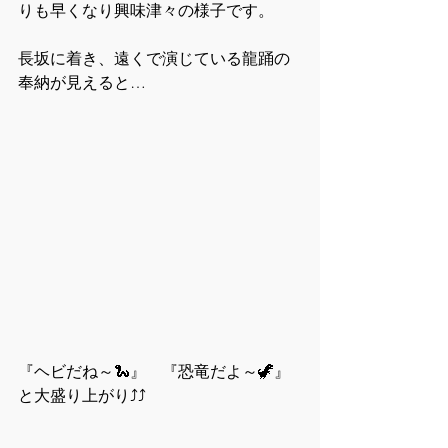
りも早くなり興味津々の様子です。
長坂に着き、遠くで演じている龍踊の
奉納が見えると…
『ヘビだね～🐍』　『恐竜だよ～🦖』
と大盛り上がり⤴⤴