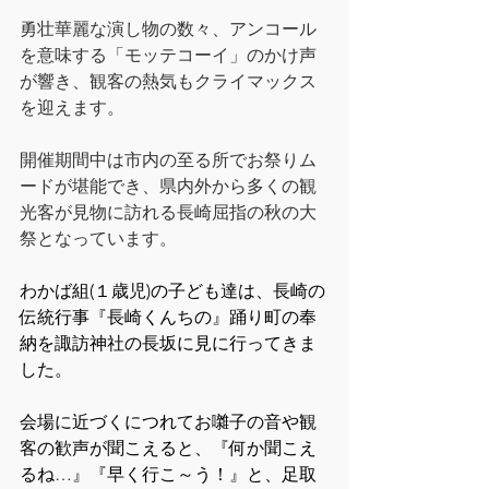
勇壮華麗な演し物の数々、アンコール
を意味する「モッテコーイ」のかけ声
が響き、観客の熱気もクライマックス
を迎えます。
開催期間中は市内の至る所でお祭りム
ードが堪能でき、県内外から多くの観
光客が見物に訪れる長崎屈指の秋の大
祭となっています。
わかば組(１歳児)の子ども達は、長崎の
伝統行事『長崎くんちの』踊り町の奉
納を諏訪神社の長坂に見に行ってきま
した。
会場に近づくにつれてお囃子の音や観
客の歓声が聞こえると、『何か聞こえ
るね…』『早く行こ～う！』と、足取