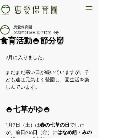
恵愛保育園
2023年2月6日
読了時間: 4分
食育活動🍚節分👹
2月に入りました。
まだまだ寒い日が続いていますが、子
ども達は元気よく登園し、園生活を楽
しんでいます。
🍚七草がゆ🍚
1月7日（土）は
春の七草の日
でした
が、前日の6日（金）に
はなめ組・みの