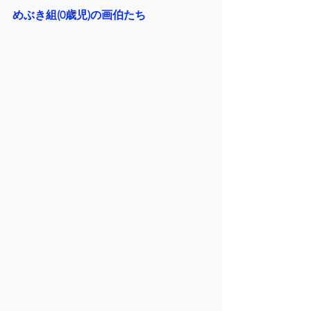
めぶき組(0歳児)の画伯たち