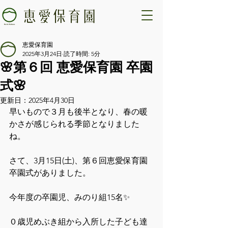
恵愛保育園
2025年3月24日
読了時間: 5分
🌸第６回 恵愛保育園 卒園
式🌸
更新日：
2025年4月30日
早いもので３月も後半となり、春の暖
かさが感じられる季節となりました
ね。
さて、3月15日(土)、第６回恵愛保育園
卒園式がありました。
今年度の卒園児、みのり組15名✨
０歳児めぶき組から入所した子ども達