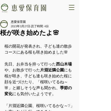
恵愛保育園
2023年3月27日
読了時間: 4分
桜が咲き始めたよ🌸
桜の開花が発表され、子ども達の散歩
コースにある桜も咲き始めました🌸
先日、お弁当を持って行った
西山木場
や、お散歩で行った
片淵近隣公園
にも
桜が咲き、子ども達も咲き始めた桜に
顔を近づけたり、「桜咲いてるね～
🌸」と嬉しそうな声も聞かれ、
季節の
変化
にも気付いたようです。
「片淵近隣公園、桜咲いてるかな～❔」