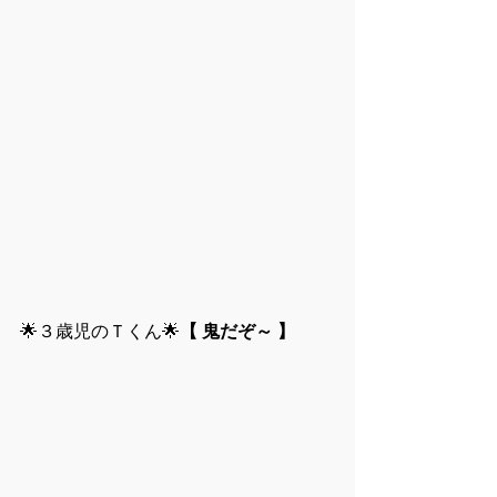
🌟３歳児のＴくん🌟
【 鬼だぞ～ 】