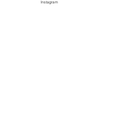
Instagram
●６月２０日（水)
七分づき米、コーンのスープ酢
鶏、青菜のお浸し、果物（りん
ご）