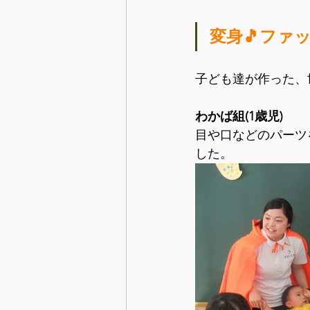
変身🎵ファッ
子ども達が作った、
わかば組(1歳児)
目や口などのパーツ
した。