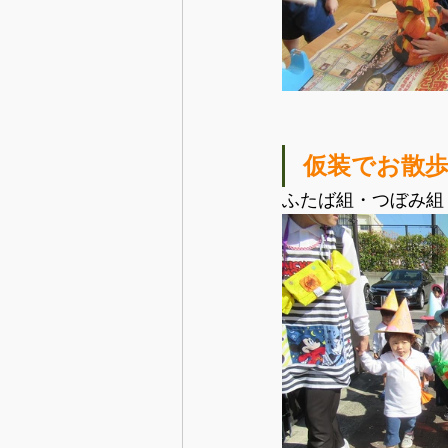
仮装でお散
ふたば組・つぼみ組