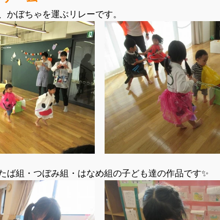
、かぼちゃを運ぶリレーです。
たば組・つぼみ組・はなめ組の子ども達の作品です✨