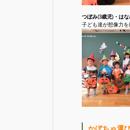
つぼみ(3歳児)・はな
子ども達が想像力を
かぼちゃ運