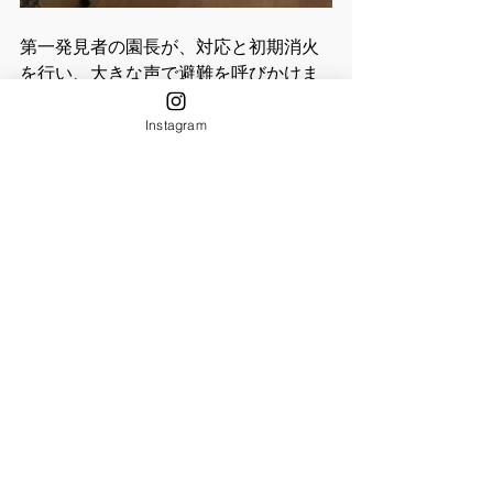
第一発見者の園長が、対応と初期消火
を行い、大きな声で避難を呼びかけま
した。2・3・4歳児は、裏の非常階段か
ら降りて速やかに避難を行い、0・1歳
Instagram
児は、ほふく室から避難を行いまし
た。
速やかな避難を行うため、お散歩バギ
ーなどを使用して避難を行います。
車の安全に注意しながら、全学年で無
事に上長崎小学校まで避難できまし
た。