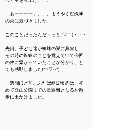
っと空を見上げ、、、、
「あーーーー」、、、ようやく蜘蛛🕷
の巣に気づきました。
このことだったんだ～っと(´▽｀)・・・
先日、子ども達が蜘蛛の巣に興奮し、
その時の蜘蛛のことを覚えていて今回
の件に繋がっていたことが分かり、と
ても感動しました(*^▽^*)
一週間ほど前、ふたば組(2歳児)は、初
めて立山公園までの長距離となるお散
歩に出かけました。