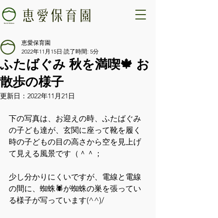
恵愛保育園
2022年11月15日
読了時間: 5分
ふたばぐみ 秋を満喫🍁 お
散歩の様子
更新日：
2022年11月21日
下の写真は、お迎えの時、ふたばぐみ
の子ども達が、玄関に座って靴を履く
時の子どもの目の高さから空を見上げ
て見える風景です（＾＾；
少し分かりにくいですが、電線と電線
の間に、蜘蛛🕷が蜘蛛の巣を張ってい
る様子が写っています(^^)/