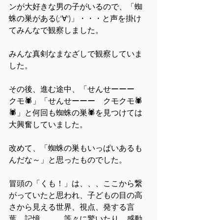
ンが大好きな男の子がいるので、「蜘
蛛の巣がある(;'∀')」・・・と声を掛け
てみんなで観察しました。
みんな真剣なまなざしで観察していま
した。
その後、進む途中、「せんせーーー　
クモ🕷」「せんせーーー　クモクモ🕷
🕷」と何回も蜘蛛の巣🕷を見つけては
大興奮していました。
改めて、「蜘蛛の巣もいっぱいあるも
んだな～」と思ったものでした。
冒頭の「くも！」は、、、ここから繋
がっていたと思われ、子どもの目の高
さから見える世界、視点、発する言
葉、記憶、、、等々に驚いたり、感動