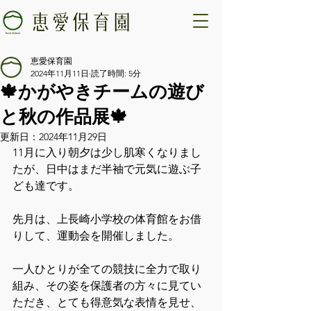
恵愛保育園
2024年11月11日
読了時間: 5分
🍁かがやきチームの遊び
と秋の作品展🍁
更新日：
2024年11月29日
11月に入り朝夕は少し肌寒くなりまし
たが、日中はまだ半袖で元気に遊ぶ子
ども達です。
先月は、上長崎小学校の体育館をお借
りして、運動会を開催しました。
一人ひとりが全ての競技に全力で取り
組み、その姿を保護者の方々に見てい
ただき、とても得意気な表情を見せ、